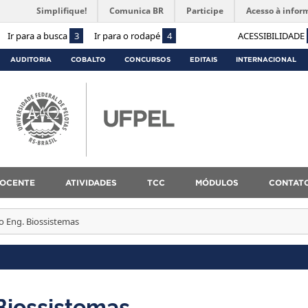
Simplifique!
Comunica BR
Participe
Acesso à infor
Ir para a busca
3
Ir para o rodapé
4
ACESSIBILIDADE
AUDITORIA
COBALTO
CONCURSOS
EDITAIS
INTERNACIONAL
OCENTE
ATIVIDADES
TCC
MÓDULOS
CONTAT
 Eng. Biossistemas
Biossistemas