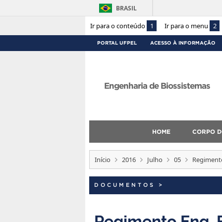
BRASIL
Ir para o conteúdo
1
Ir para o menu
2
PORTAL UFPEL
ACESSO À INFORMAÇÃO
Engenharia de Biossistemas
HOME
CORPO D
Início
2016
Julho
05
Regimento
DOCUMENTOS
>
Regimento Eng. 