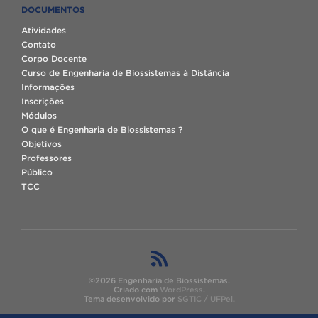
DOCUMENTOS
Atividades
Contato
Corpo Docente
Curso de Engenharia de Biossistemas à Distância
Informações
Inscrições
Módulos
O que é Engenharia de Biossistemas ?
Objetivos
Professores
Público
TCC
©2026 Engenharia de Biossistemas.
Criado com
WordPress
.
Tema desenvolvido por
SGTIC / UFPel
.