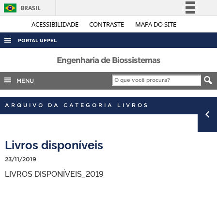
BRASIL
Simplifique!
ACESSIBILIDADE
CONTRASTE
MAPA DO SITE
Comunica BR
PORTAL UFPEL
Participe
ACESSO À INFORMAÇÃO
Engenharia de Biossistemas
Acesso à informação
AUDITORIA
MENU
Legislação
COBALTO
Canais
ARQUIVO DA CATEGORIA LIVROS
CONCURSOS
EDITAIS
Livros disponíveis
INTERNACIONAL
OUVIDORIA
23/11/2019
LIVROS DISPONÍVEIS_2019
PORTARIAS
TELEFONES