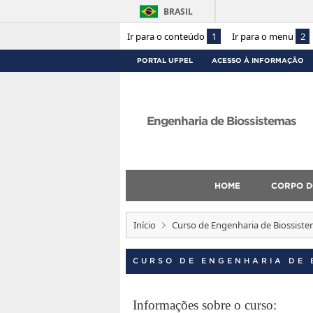
BRASIL
Ir para o conteúdo
1
Ir para o menu
2
PORTAL UFPEL
ACESSO À INFORMAÇÃO
Engenharia de Biossistemas
HOME
CORPO D
Início
Curso de Engenharia de Biossiste
CURSO DE ENGENHARIA DE 
Informações sobre o curso: