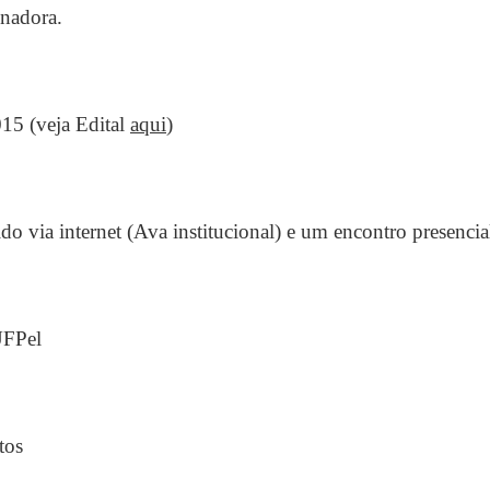
enadora.
015 (veja Edital
aqui
)
 via internet (Ava institucional) e um encontro presencia
UFPel
tos