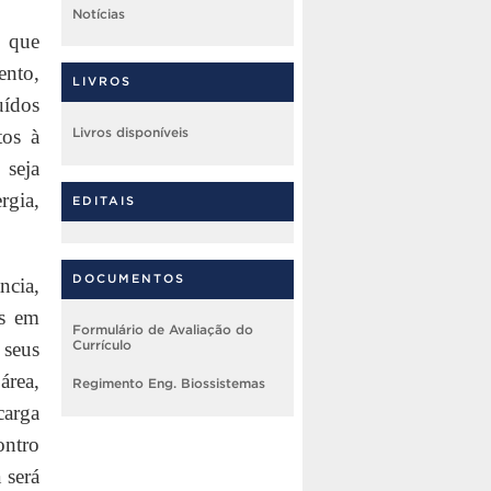
Notícias
a que
ento,
LIVROS
uídos
tos à
Livros disponíveis
 seja
rgia,
EDITAIS
DOCUMENTOS
ncia,
os em
Formulário de Avaliação do
 seus
Currículo
área,
Regimento Eng. Biossistemas
carga
ontro
 será