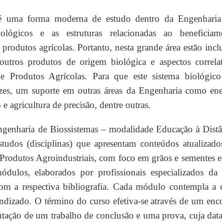
 é uma forma moderna de estudo dentro da Engenhari
lógicos e as estruturas relacionadas ao beneficiam
rodutos agrícolas. Portanto, nesta grande área estão incl
outros produtos de origem biológica e aspectos correla
 Produtos Agrícolas. Para que este sistema biológico
ezes, um suporte em outras áreas da Engenharia como ene
 e agricultura de precisão, dentre outras.
genharia de Biossistemas – modalidade Educação à Distâ
tudos (disciplinas) que apresentam conteúdos atualizad
Produtos Agroindustriais, com foco em grãos e sementes e
ódulos, elaborados por profissionais especializados da 
 com a respectiva bibliografia. Cada módulo contempla a 
endizado. O término do curso efetiva-se através de um enc
ntação de um trabalho de conclusão e uma prova, cuja data