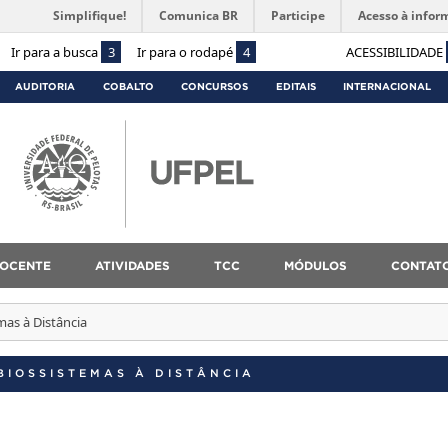
Simplifique!
Comunica BR
Participe
Acesso à infor
Ir para a busca
3
Ir para o rodapé
4
ACESSIBILIDADE
AUDITORIA
COBALTO
CONCURSOS
EDITAIS
INTERNACIONAL
OCENTE
ATIVIDADES
TCC
MÓDULOS
CONTAT
mas à Distância
BIOSSISTEMAS À DISTÂNCIA