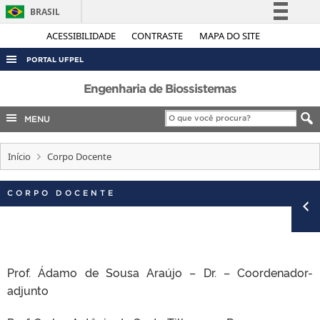
BRASIL
Simplifique!
ACESSIBILIDADE
CONTRASTE
MAPA DO SITE
Comunica BR
PORTAL UFPEL
Participe
ACESSO À INFORMAÇÃO
Engenharia de Biossistemas
Acesso à informação
AUDITORIA
MENU
Legislação
COBALTO
Canais
Início
Corpo Docente
CONCURSOS
EDITAIS
CORPO DOCENTE
INTERNACIONAL
OUVIDORIA
PORTARIAS
Prof. Ádamo de Sousa Araújo – Dr. – Coordenador-
TELEFONES
adjunto