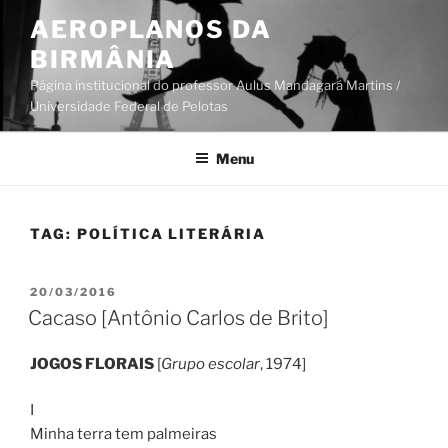
Pular
AEROPLANOS DA
para
BIRMÂNIA
o
conteúdo
Página institucional do professor Aulus Mandagará Martins /
Universidade Federal de Pelotas
Menu
TAG:
POLÍTICA LITERÁRIA
PUBLICADO
20/03/2016
EM
Cacaso [Antônio Carlos de Brito]
JOGOS FLORAIS
[
Grupo escolar
, 1974]
I
Minha terra tem palmeiras