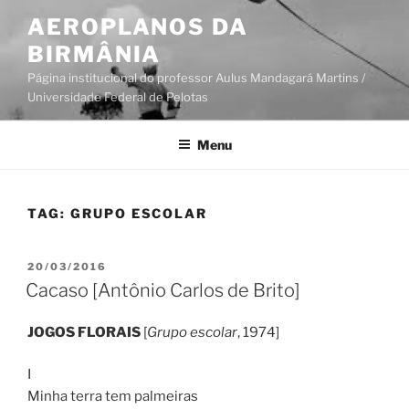
Pular
AEROPLANOS DA
para
BIRMÂNIA
o
conteúdo
Página institucional do professor Aulus Mandagará Martins /
Universidade Federal de Pelotas
Menu
TAG:
GRUPO ESCOLAR
PUBLICADO
20/03/2016
EM
Cacaso [Antônio Carlos de Brito]
JOGOS FLORAIS
[
Grupo escolar
, 1974]
I
Minha terra tem palmeiras