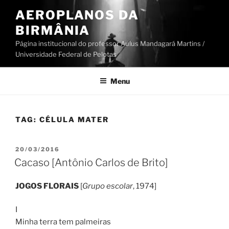
Pular
AEROPLANOS DA
para
BIRMÂNIA
o
conteúdo
Página institucional do professor Aulus Mandagará Martins /
Universidade Federal de Pelotas
Menu
TAG:
CÉLULA MATER
PUBLICADO
20/03/2016
EM
Cacaso [Antônio Carlos de Brito]
JOGOS FLORAIS
[
Grupo escolar
, 1974]
I
Minha terra tem palmeiras