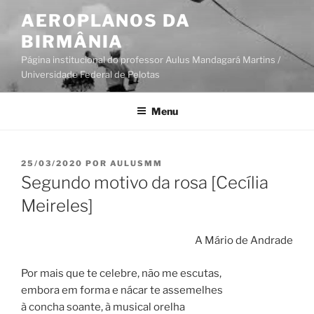
Pular
AEROPLANOS DA
para
BIRMÂNIA
o
conteúdo
Página institucional do professor Aulus Mandagará Martins /
Universidade Federal de Pelotas
Menu
PUBLICADO
25/03/2020
POR
AULUSMM
EM
Segundo motivo da rosa [Cecília
Meireles]
A Mário de Andrade
Por mais que te celebre, não me escutas,
embora em forma e nácar te assemelhes
à concha soante, à musical orelha