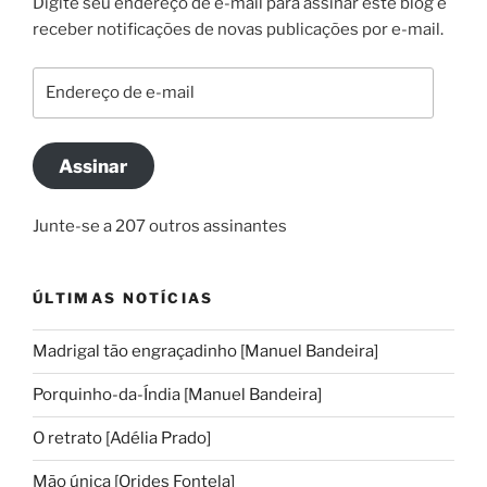
Digite seu endereço de e-mail para assinar este blog e
receber notificações de novas publicações por e-mail.
Endereço
de
e-
mail
Assinar
Junte-se a 207 outros assinantes
ÚLTIMAS NOTÍCIAS
Madrigal tão engraçadinho [Manuel Bandeira]
Porquinho-da-Índia [Manuel Bandeira]
O retrato [Adélia Prado]
Mão única [Orides Fontela]