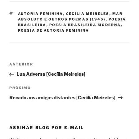
TAGS
AUTORIA FEMININA
,
CECÍLIA MEIRELES
,
MAR
ABSOLUTO E OUTROS POEMAS (1945)
,
POESIA
BRASILEIRA
,
POESIA BRASILEIRA MODERNA
,
POESIA DE AUTORIA FEMININA
Navegação
Post
ANTERIOR
de
anterior
Lua Adversa [Cecília Meireles]
Post
Próximo
PRÓXIMO
post
Recado aos amigos distantes [Cecília Meireles]
ASSINAR BLOG POR E-MAIL