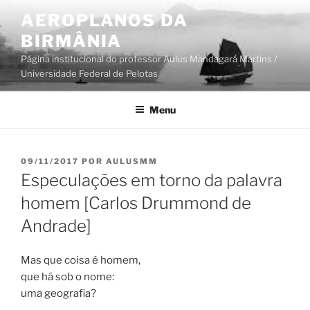
Pular
AEROPLANOS DA
para
BIRMÂNIA
o
conteúdo
Página institucional do professor Aulus Mandagará Martins /
Universidade Federal de Pelotas
Menu
PUBLICADO
09/11/2017
POR
AULUSMM
EM
Especulações em torno da palavra
homem [Carlos Drummond de
Andrade]
Mas que coisa é homem,
que há sob o nome:
uma geografia?