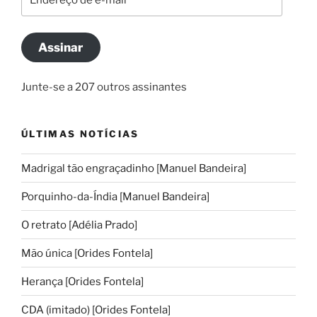
de
e-
mail
Assinar
Junte-se a 207 outros assinantes
ÚLTIMAS NOTÍCIAS
Madrigal tão engraçadinho [Manuel Bandeira]
Porquinho-da-Índia [Manuel Bandeira]
O retrato [Adélia Prado]
Mão única [Orides Fontela]
Herança [Orides Fontela]
CDA (imitado) [Orides Fontela]