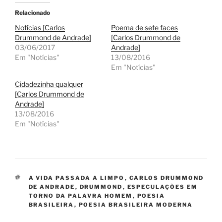
Relacionado
Notícias [Carlos
Poema de sete faces
Drummond de Andrade]
[Carlos Drummond de
03/06/2017
Andrade]
Em "Notícias"
13/08/2016
Em "Notícias"
Cidadezinha qualquer
[Carlos Drummond de
Andrade]
13/08/2016
Em "Notícias"
TAGS
A VIDA PASSADA A LIMPO
,
CARLOS DRUMMOND
DE ANDRADE
,
DRUMMOND
,
ESPECULAÇÕES EM
TORNO DA PALAVRA HOMEM
,
POESIA
BRASILEIRA
,
POESIA BRASILEIRA MODERNA