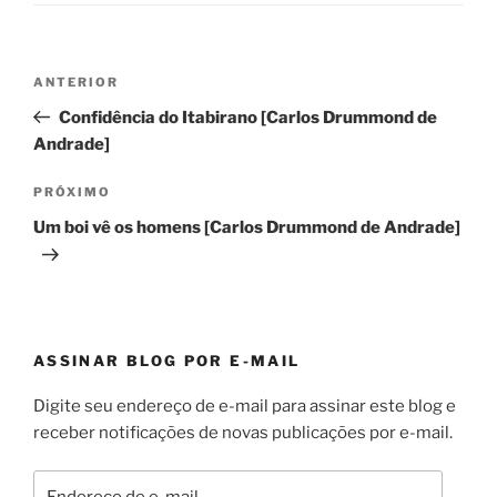
Navegação
Post
ANTERIOR
de
anterior
Confidência do Itabirano [Carlos Drummond de
Post
Andrade]
Próximo
PRÓXIMO
post
Um boi vê os homens [Carlos Drummond de Andrade]
ASSINAR BLOG POR E-MAIL
Digite seu endereço de e-mail para assinar este blog e
receber notificações de novas publicações por e-mail.
Endereço