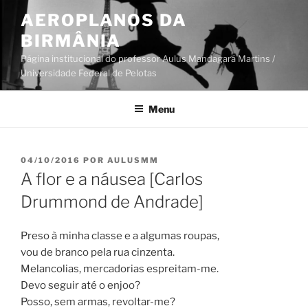
Pular
AEROPLANOS DA
para
BIRMÂNIA
o
conteúdo
Página institucional do professor Aulus Mandagará Martins /
Universidade Federal de Pelotas
Menu
PUBLICADO
04/10/2016
POR
AULUSMM
EM
A flor e a náusea [Carlos
Drummond de Andrade]
Preso à minha classe e a algumas roupas,
vou de branco pela rua cinzenta.
Melancolias, mercadorias espreitam-me.
Devo seguir até o enjoo?
Posso, sem armas, revoltar-me?