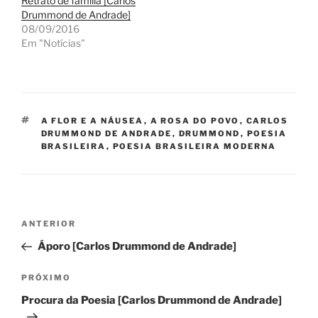
Retrato de família [Carlos
Drummond de Andrade]
08/09/2016
Em "Notícias"
TAGS
A FLOR E A NÁUSEA
,
A ROSA DO POVO
,
CARLOS
DRUMMOND DE ANDRADE
,
DRUMMOND
,
POESIA
BRASILEIRA
,
POESIA BRASILEIRA MODERNA
Navegação
Post
ANTERIOR
de
anterior
Áporo [Carlos Drummond de Andrade]
Post
Próximo
PRÓXIMO
post
Procura da Poesia [Carlos Drummond de Andrade]