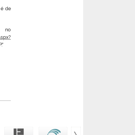
 é de
r no
aspx?
.”