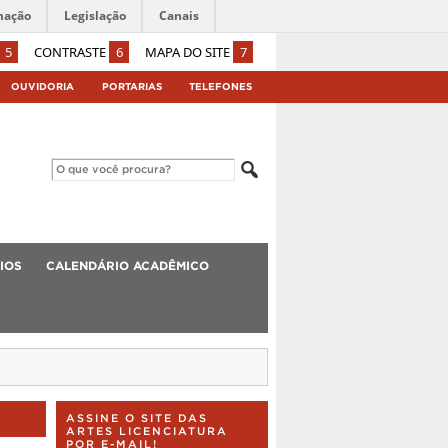
mação
Legislação
Canais
5
CONTRASTE
6
MAPA DO SITE
7
OUVIDORIA
PORTARIAS
TELEFONES
IOS
CALENDÁRIO ACADÊMICO
ASSINE O SITE DAS
ARTES LICENCIATURA
POR E-MAIL!