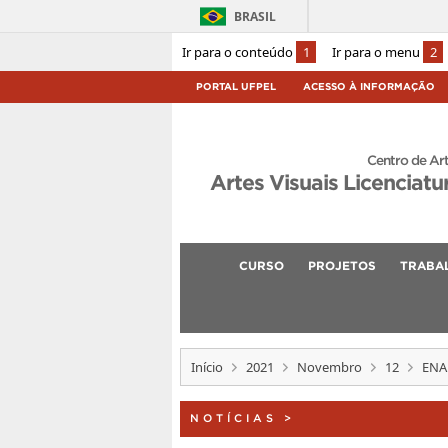
BRASIL
Ir para o conteúdo
1
Ir para o menu
2
PORTAL UFPEL
ACESSO À INFORMAÇÃO
Centro de Ar
Artes Visuais Licenciatu
CURSO
PROJETOS
TRABA
Início
2021
Novembro
12
ENAD
NOTÍCIAS
>