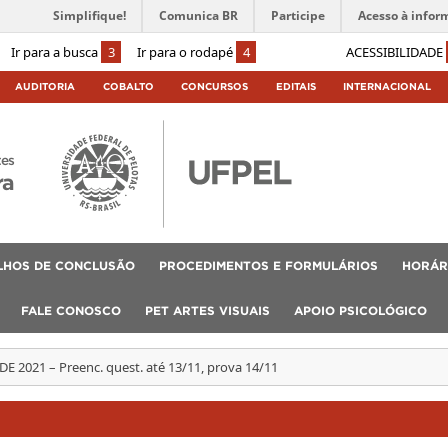
Simplifique!
Comunica BR
Participe
Acesso à infor
Ir para a busca
3
Ir para o rodapé
4
ACESSIBILIDADE
AUDITORIA
COBALTO
CONCURSOS
EDITAIS
INTERNACIONAL
tes
ra
LHOS DE CONCLUSÃO
PROCEDIMENTOS E FORMULÁRIOS
HORÁR
FALE CONOSCO
PET ARTES VISUAIS
APOIO PSICOLÓGICO
E 2021 – Preenc. quest. até 13/11, prova 14/11