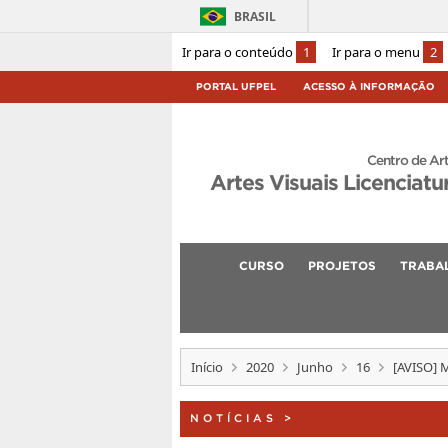
BRASIL
Ir para o conteúdo
1
Ir para o menu
2
PORTAL UFPEL
ACESSO À INFORMAÇÃO
Centro de Ar
Artes Visuais Licenciatu
CURSO
PROJETOS
TRABA
Início
2020
Junho
16
[AVISO] M
NOTÍCIAS
>