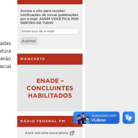
Assine o site para receber
notificações de novas publicações
por e-mail. ASSIM VOCÊ FICA POR
DENTRO DE TUDO!
Endereço
de
e-
Assinar
tadas
mail
atura
serão
MANCHETE
ecial
ENADE –
CONCLUINTES
HABILITADOS
RÁDIO FEDERAL FM
Abrir em uma nova janela