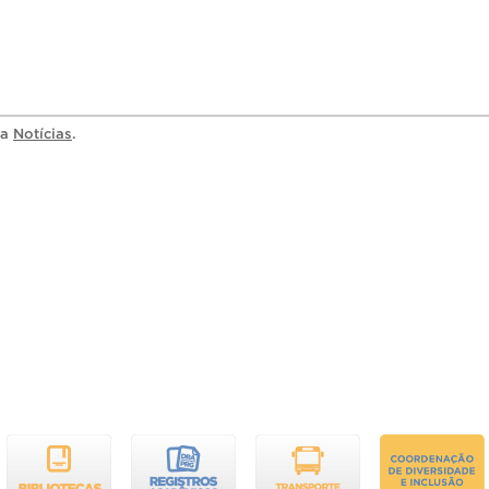
ia
Notícias
.