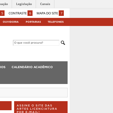
mação
Legislação
Canais
5
CONTRASTE
6
MAPA DO SITE
7
OUVIDORIA
PORTARIAS
TELEFONES
IOS
CALENDÁRIO ACADÊMICO
ASSINE O SITE DAS
ARTES LICENCIATURA
POR E-MAIL!