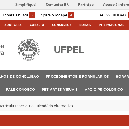
Simplifique!
Comunica BR
Participe
Acesso à infor
Ir para a busca
3
Ir para o rodapé
4
ACESSIBILIDADE
AUDITORIA
COBALTO
CONCURSOS
EDITAIS
INTERNACIONAL
tes
ra
LHOS DE CONCLUSÃO
PROCEDIMENTOS E FORMULÁRIOS
HORÁR
FALE CONOSCO
PET ARTES VISUAIS
APOIO PSICOLÓGICO
atrícula Especial no Calendário Alternativo