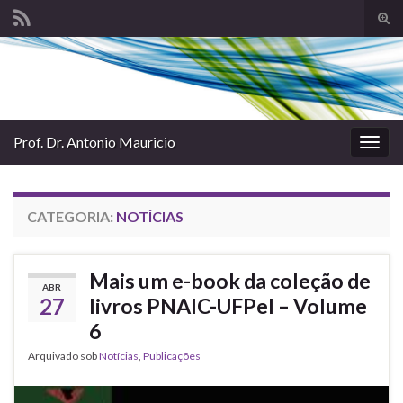
Alte
form
Search for:
de
pesq
Prof. Dr. Antonio Mauricio
Alter
nave
CATEGORIA:
NOTÍCIAS
Mais um e-book da coleção de
ABR
27
livros PNAIC-UFPel – Volume
6
Arquivado sob
Notícias
,
Publicações