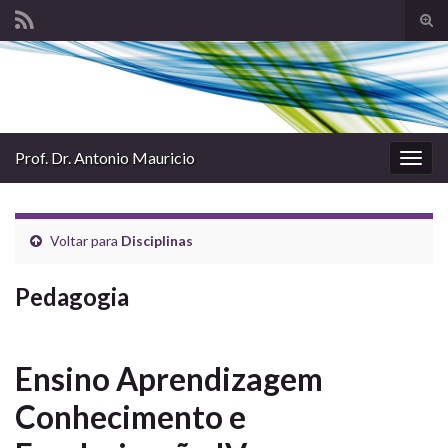
Alte
form
Search for:
de
pesq
Prof. Dr. Antonio Mauricio
Alter
nave
Voltar para
Disciplinas
Pedagogia
Ensino Aprendizagem
Conhecimento e