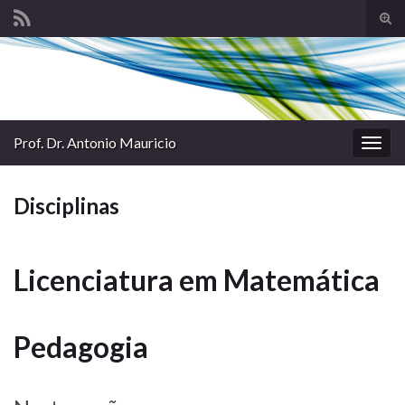
Alte
form
Search for:
de
pesq
Prof. Dr. Antonio Mauricio
Alter
nave
Disciplinas
Licenciatura em Matemática
Pedagogia