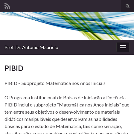
Alte
form
Search for:
de
pesq
Prof. Dr. Antonio Mauricio
Alter
nave
PIBID
PIBID – Subprojeto Matemática nos Anos Iniciais
O Programa Institucional de Bolsas de Iniciação a Docência –
PIBID inclui o subprojeto “Matemática nos Anos Iniciais” que
tem entre seus objetivos o desenvolvimento de materiais
didáticos manipuláveis que desenvolvam as habilidades
básicas para o estudo de Matemática, tais como seriação,
classificação, correspondência, equivalência, conservação do