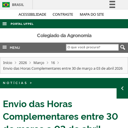
BRASIL
Simplifique!
ACESSIBILIDADE
CONTRASTE
MAPA DO SITE
Comunica BR
PORTAL UFPEL
Participe
ACESSO À INFORMAÇÃO
Colegiado da Agronomia
Acesso à informação
AUDITORIA
MENU
Legislação
COBALTO
Canais
Início
2026
Março
16
CONCURSOS
Envio das Horas Complementares entre 30 de março a 03 de abril 2026
EDITAIS
INTERNACIONAL
NOTÍCIAS
>
OUVIDORIA
Envio das Horas
PORTARIAS
Complementares entre 30
TELEFONES