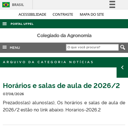
BRASIL
Simplifique!
ACESSIBILIDADE
CONTRASTE
MAPA DO SITE
Comunica BR
PORTAL UFPEL
Participe
ACESSO À INFORMAÇÃO
Colegiado da Agronomia
Acesso à informação
AUDITORIA
MENU
Legislação
COBALTO
Canais
ARQUIVO DA CATEGORIA NOTÍCIAS
CONCURSOS
EDITAIS
Horários e salas de aula de 2026/2
INTERNACIONAL
OUVIDORIA
07/08/2026
Prezados(as) alunos(as), Os horários e salas de aula de
PORTARIAS
2026/2 estão no link abaixo. Horarios-2026.2
TELEFONES