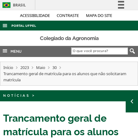
BRASIL
Simplifique!
ACESSIBILIDADE
CONTRASTE
MAPA DO SITE
Comunica BR
PORTAL UFPEL
Participe
ACESSO À INFORMAÇÃO
Colegiado da Agronomia
Acesso à informação
AUDITORIA
MENU
Legislação
COBALTO
Canais
Início
2023
Maio
30
CONCURSOS
Trancamento geral de matrícula para os alunos que não solicitaram
EDITAIS
matrícula
INTERNACIONAL
NOTÍCIAS
>
OUVIDORIA
PORTARIAS
Trancamento geral de
TELEFONES
matrícula para os alunos