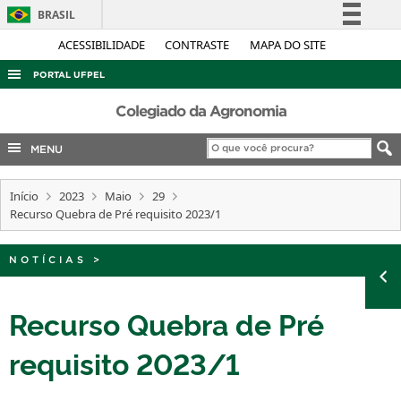
BRASIL
Simplifique!
ACESSIBILIDADE
CONTRASTE
MAPA DO SITE
Comunica BR
PORTAL UFPEL
Participe
ACESSO À INFORMAÇÃO
Colegiado da Agronomia
Acesso à informação
AUDITORIA
MENU
Legislação
COBALTO
Canais
Início
2023
Maio
29
CONCURSOS
Recurso Quebra de Pré requisito 2023/1
EDITAIS
INTERNACIONAL
NOTÍCIAS
>
OUVIDORIA
Recurso Quebra de Pré
PORTARIAS
requisito 2023/1
TELEFONES