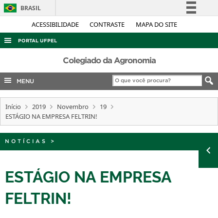
BRASIL
Simplifique!
ACESSIBILIDADE
CONTRASTE
MAPA DO SITE
Comunica BR
PORTAL UFPEL
Participe
ACESSO À INFORMAÇÃO
Colegiado da Agronomia
Acesso à informação
AUDITORIA
MENU
Legislação
COBALTO
Canais
Início
2019
Novembro
19
CONCURSOS
ESTÁGIO NA EMPRESA FELTRIN!
EDITAIS
INTERNACIONAL
NOTÍCIAS
>
OUVIDORIA
ESTÁGIO NA EMPRESA
PORTARIAS
FELTRIN!
TELEFONES