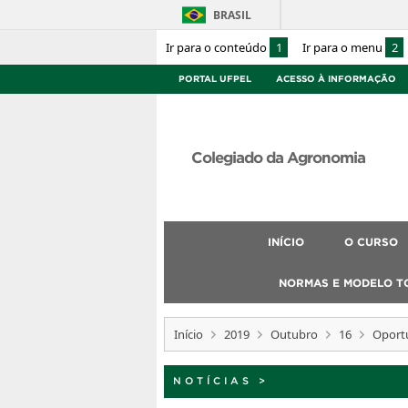
BRASIL
Ir para o conteúdo
1
Ir para o menu
2
PORTAL UFPEL
ACESSO À INFORMAÇÃO
Colegiado da Agronomia
INÍCIO
O CURSO
NORMAS E MODELO T
Início
2019
Outubro
16
Oportu
NOTÍCIAS
>