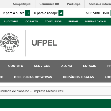
Simplifique!
Comunica BR
Participe
Acesso à infor
Ir para a busca
3
Ir para o rodapé
4
ACESSIBILIDADE
AUDITORIA
COBALTO
CONCURSOS
EDITAIS
INTERNACIONAL
CONTATO
SERVIÇOS
ALUNO
ESTAGIO
P
CC
DISCIPLINAS OPTATIVAS
HORÁRIOS E SALAS
LOC
nidade de trabalho – Empresa Metos Brasil