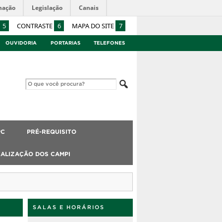
mação
Legislação
Canais
5
CONTRASTE
6
MAPA DO SITE
7
OUVIDORIA
PORTARIAS
TELEFONES
PC
PRÉ-REQUISITO
ALIZAÇÃO DOS CAMPI
SALAS E HORÁRIOS