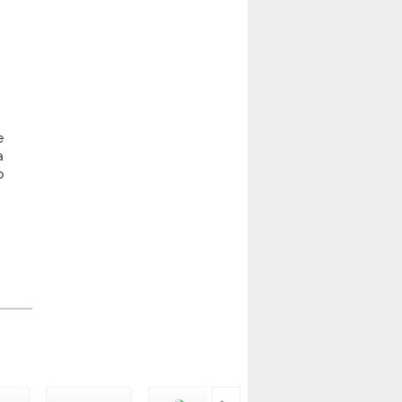
e
a
o