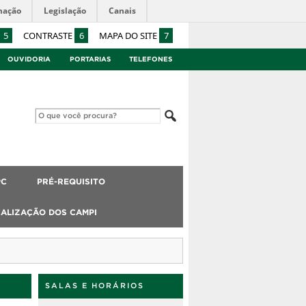
mação
Legislação
Canais
5
CONTRASTE
6
MAPA DO SITE
7
OUVIDORIA
PORTARIAS
TELEFONES
PC
PRÉ-REQUISITO
ALIZAÇÃO DOS CAMPI
SALAS E HORÁRIOS