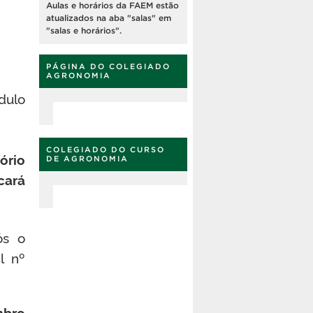
Aulas e horários da FAEM estão
atualizados na aba "salas" em
"salas e horários".
PÁGINA DO COLEGIADO
AGRONOMIA
dulo
COLEGIADO DO CURSO
ório
DE AGRONOMIA
cará
ós o
l nº
mbro