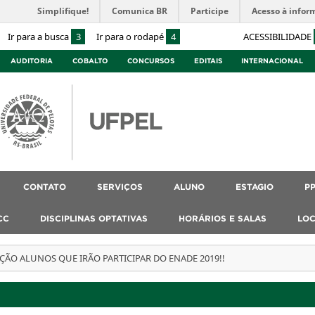
Simplifique!
Comunica BR
Participe
Acesso à infor
Ir para a busca
3
Ir para o rodapé
4
ACESSIBILIDADE
AUDITORIA
COBALTO
CONCURSOS
EDITAIS
INTERNACIONAL
CONTATO
SERVIÇOS
ALUNO
ESTAGIO
P
CC
DISCIPLINAS OPTATIVAS
HORÁRIOS E SALAS
LOC
ÇÃO ALUNOS QUE IRÃO PARTICIPAR DO ENADE 2019!!