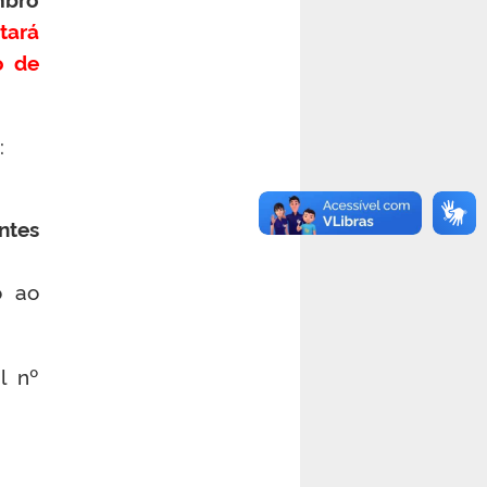
tará
o de
:
ntes
o ao
l nº