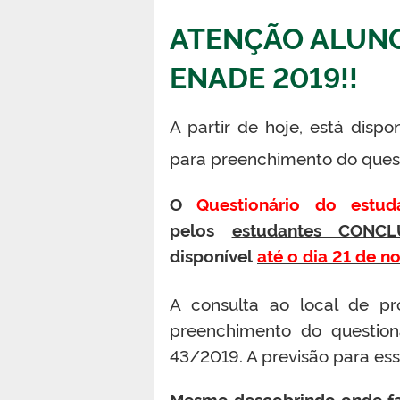
ATENÇÃO ALUNO
ENADE 2019!!
A partir de hoje, está disp
para preenchimento do quest
O
Q
uestionário do estud
pelos
estudantes CONC
disponível
até o dia 21 de 
A consulta ao local de pr
preenchimento do question
43/2019. A previsão para es
Mesmo descobrindo onde fa