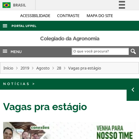
BRASIL
Simplifique!
ACESSIBILIDADE
CONTRASTE
MAPA DO SITE
Comunica BR
PORTAL UFPEL
Participe
ACESSO À INFORMAÇÃO
Colegiado da Agronomia
Acesso à informação
AUDITORIA
MENU
Legislação
COBALTO
Canais
Início
2019
Agosto
28
Vagas pra estágio
CONCURSOS
EDITAIS
NOTÍCIAS
>
INTERNACIONAL
OUVIDORIA
Vagas pra estágio
PORTARIAS
TELEFONES