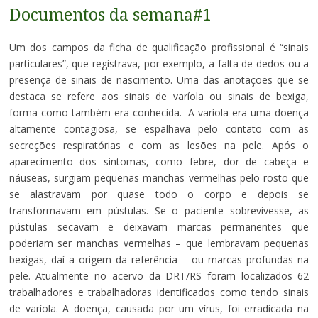
Documentos da semana#1
Um dos campos da ficha de qualificação profissional é “sinais
particulares”, que registrava, por exemplo, a falta de dedos ou a
presença de sinais de nascimento. Uma das anotações que se
destaca se refere aos sinais de varíola ou sinais de bexiga,
forma como também era conhecida. A varíola era uma doença
altamente contagiosa, se espalhava pelo contato com as
secreções respiratórias e com as lesões na pele. Após o
aparecimento dos sintomas, como febre, dor de cabeça e
náuseas, surgiam pequenas manchas vermelhas pelo rosto que
se alastravam por quase todo o corpo e depois se
transformavam em pústulas. Se o paciente sobrevivesse, as
pústulas secavam e deixavam marcas permanentes que
poderiam ser manchas vermelhas – que lembravam pequenas
bexigas, daí a origem da referência – ou marcas profundas na
pele. Atualmente no acervo da DRT/RS foram localizados 62
trabalhadores e trabalhadoras identificados como tendo sinais
de varíola. A doença, causada por um vírus, foi erradicada na