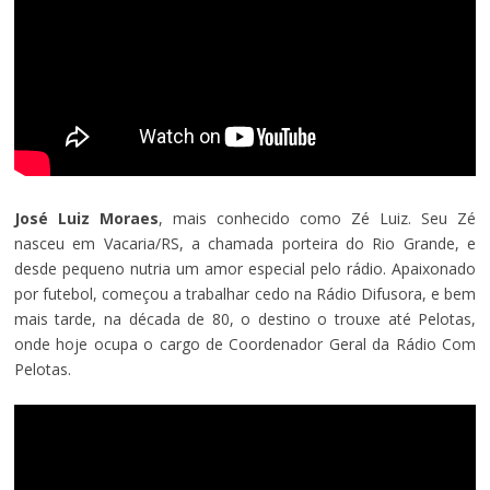
José Luiz Moraes
, mais conhecido como Zé Luiz. Seu Zé
nasceu em Vacaria/RS, a chamada porteira do Rio Grande, e
desde pequeno nutria um amor especial pelo rádio. Apaixonado
por futebol, começou a trabalhar cedo na Rádio Difusora, e bem
mais tarde, na década de 80, o destino o trouxe até Pelotas,
onde hoje ocupa o cargo de Coordenador Geral da Rádio Com
Pelotas.