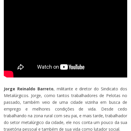
Jorge Reinaldo Barreto
, militante e diretor do Sindicato dos
Metalúrgicos. Jorge, como tantos trabalhadores de Pelotas no
passado, também veio de uma cidade vizinha em busca de
emprego e melhores condições de vida. Desde cedo
trabalhando na zona rural com seu pai, e mais tarde, trabalhador
do setor metalúrgico da cidade, ele nos conta um pouco da sua
trajetória pessoal e também de sua vida como lutador social.