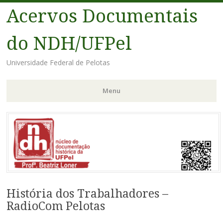
Acervos Documentais
do NDH/UFPel
Universidade Federal de Pelotas
Menu
Pular
para
o
conteúdo
História dos Trabalhadores –
RadioCom Pelotas