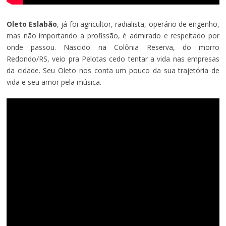
Oleto Eslabão
, já foi agricultor, radialista, operário de engenho,
mas não importando a profissão, é admirado e respeitado por
onde passou. Nascido na Colônia Reserva, do morro
Redondo/RS, veio pra Pelotas cedo tentar a vida nas empresas
da cidade. Seu Oleto nos conta um pouco da sua trajetória de
vida e seu amor pela música.