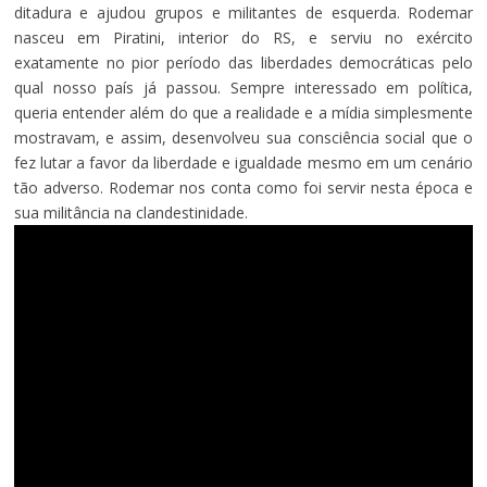
ditadura e ajudou grupos e militantes de esquerda. Rodemar
nasceu em Piratini, interior do RS, e serviu no exército
exatamente no pior período das liberdades democráticas pelo
qual nosso país já passou. Sempre interessado em política,
queria entender além do que a realidade e a mídia simplesmente
mostravam, e assim, desenvolveu sua consciência social que o
fez lutar a favor da liberdade e igualdade mesmo em um cenário
tão adverso. Rodemar nos conta como foi servir nesta época e
sua militância na clandestinidade.