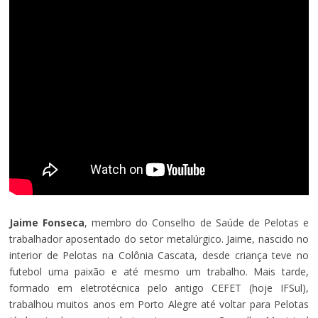
Jaime Fonseca
, membro do Conselho de Saúde de Pelotas e
trabalhador aposentado do setor metalúrgico. Jaime, nascido no
interior de Pelotas na Colônia Cascata, desde criança teve no
futebol uma paixão e até mesmo um trabalho. Mais tarde,
formado em eletrotécnica pelo antigo CEFET (hoje IFSul),
trabalhou muitos anos em Porto Alegre até voltar para Pelotas