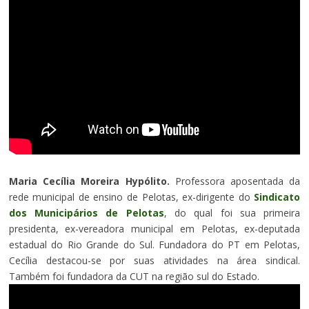
Maria Cecília Moreira Hypólito.
Professora aposentada da
rede municipal de ensino de Pelotas, ex-dirigente do
Sindicato
dos Municipários de Pelotas
, do qual foi sua primeira
presidenta, ex-vereadora municipal em Pelotas, ex-deputada
estadual do Rio Grande do Sul. Fundadora do PT em Pelotas,
Cecília destacou-se por suas atividades na área sindical.
Também foi fundadora da CUT na região sul do Estado.