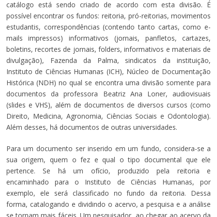
catálogo está sendo criado de acordo com esta divisão. É
possível encontrar os fundos: reitoria, pró-reitorias, movimentos
estudantis, correspondências (contendo tanto cartas, como e-
mails impressos) informativos (jornais, panfletos, cartazes,
boletins, recortes de jornais, folders, informativos e materiais de
divulgação), Fazenda da Palma, sindicatos da instituição,
Instituto de Ciências Humanas (ICH), Núcleo de Documentação
Histórica (NDH) no qual se encontra uma divisão somente para
documentos da professora Beatriz Ana Loner, audiovisuais
(slides e VHS), além de documentos de diversos cursos (como
Direito, Medicina, Agronomia, Ciências Sociais e Odontologia).
Além desses, há documentos de outras universidades.
Para um documento ser inserido em um fundo, considera-se a
sua origem, quem o fez e qual o tipo documental que ele
pertence. Se há um ofício, produzido pela reitoria e
encaminhado para o Instituto de Ciências Humanas, por
exemplo, ele será classificado no fundo da reitoria. Dessa
forma, catalogando e dividindo o acervo, a pesquisa e a análise
se tornam mais fáceis. Um pesquisador, ao chegar ao acervo da