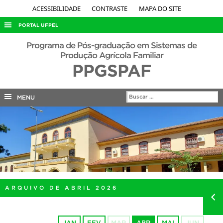
ACESSIBILIDADE
CONTRASTE
MAPA DO SITE
PORTAL UFPEL
ACESSO À INFORMAÇÃO
Programa de Pós-graduação em Sistemas de
Produção Agrícola Familiar
AUDITORIA
PPGSPAF
COBALTO
CONCURSOS
MENU
EDITAIS
INTERNACIONAL
OUVIDORIA
PORTARIAS
TELEFONES
ARQUIVO DE ABRIL 2026
JAN
FEV
MAR
ABR
MAI
JUN