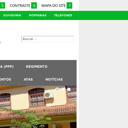
5
CONTRASTE
6
MAPA DO SITE
7
OUVIDORIA
PORTARIAS
TELEFONES
 (PPP)
REGIMENTO
ENTOS
ATAS
NOTÍCIAS