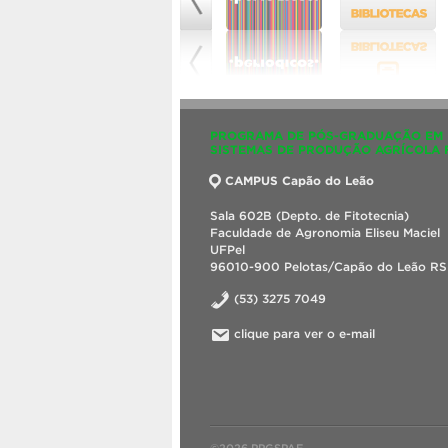
PROGRAMA DE PÓS-GRADUAÇÃO EM
SISTEMAS DE PRODUÇÃO AGRÍCOLA 
CAMPUS Capão do Leão
Sala 602B (Depto. de Fitotecnia)
Faculdade de Agronomia Eliseu Maciel
UFPel
96010-900 Pelotas/Capão do Leão RS 
(53) 3275 7049
clique para ver o e-mail
©2026 PPGSPAF.