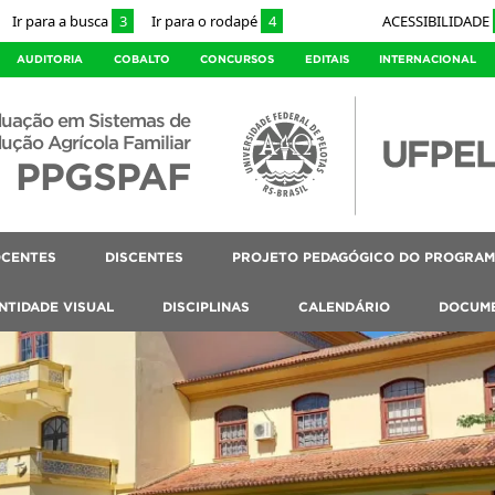
Ir para a busca
3
Ir para o rodapé
4
ACESSIBILIDADE
AUDITORIA
COBALTO
CONCURSOS
EDITAIS
INTERNACIONAL
duação em Sistemas de
ução Agrícola Familiar
PPGSPAF
CENTES
DISCENTES
PROJETO PEDAGÓGICO DO PROGRAMA
NTIDADE VISUAL
DISCIPLINAS
CALENDÁRIO
DOCUM