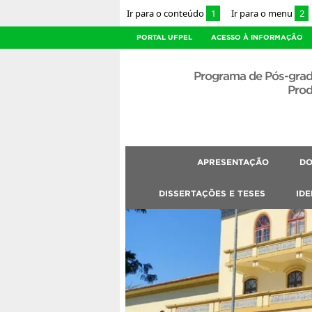
Ir para o conteúdo
1
Ir para o menu
2
PORTAL UFPEL
ACESSO À INFORMAÇÃO
Programa de Pós-gra
Prod
APRESENTAÇÃO
DO
DISSERTAÇÕES E TESES
IDE