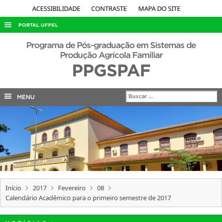
ACESSIBILIDADE
CONTRASTE
MAPA DO SITE
PORTAL UFPEL
ACESSO À INFORMAÇÃO
Programa de Pós-graduação em Sistemas de
Produção Agrícola Familiar
AUDITORIA
PPGSPAF
COBALTO
CONCURSOS
MENU
EDITAIS
INTERNACIONAL
OUVIDORIA
PORTARIAS
TELEFONES
Início
2017
Fevereiro
08
Calendário Acadêmico para o primeiro semestre de 2017