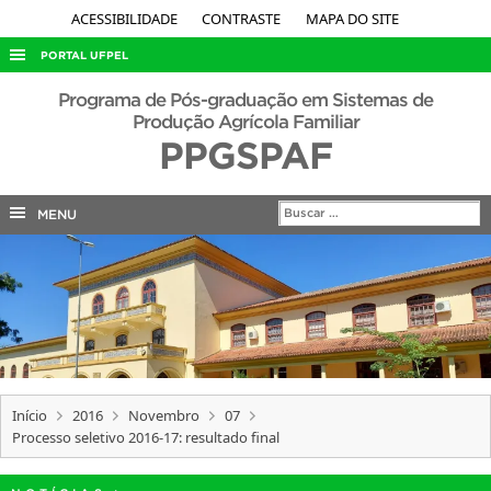
ACESSIBILIDADE
CONTRASTE
MAPA DO SITE
PORTAL UFPEL
ACESSO À INFORMAÇÃO
Programa de Pós-graduação em Sistemas de
Produção Agrícola Familiar
AUDITORIA
PPGSPAF
COBALTO
CONCURSOS
MENU
EDITAIS
INTERNACIONAL
OUVIDORIA
PORTARIAS
TELEFONES
Início
2016
Novembro
07
Processo seletivo 2016-17: resultado final