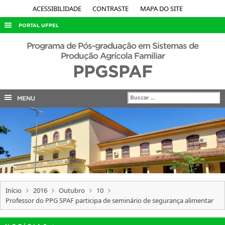
ACESSIBILIDADE
CONTRASTE
MAPA DO SITE
PORTAL UFPEL
ACESSO À INFORMAÇÃO
Programa de Pós-graduação em Sistemas de
Produção Agrícola Familiar
AUDITORIA
PPGSPAF
COBALTO
CONCURSOS
MENU
EDITAIS
INTERNACIONAL
OUVIDORIA
PORTARIAS
TELEFONES
Início
2016
Outubro
10
Professor do PPG SPAF participa de seminário de segurança alimentar