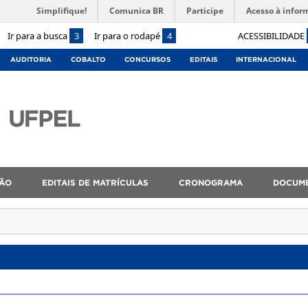
Simplifique!
Comunica BR
Participe
Acesso à infor
Ir para a busca
3
Ir para o rodapé
4
ACESSIBILIDADE
AUDITORIA
COBALTO
CONCURSOS
EDITAIS
INTERNACIONAL
ÇÃO
EDITAIS DE MATRÍCULAS
CRONOGRAMA
DOCUM