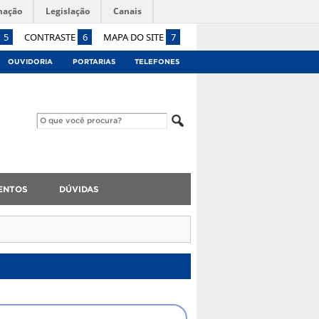
mação
Legislação
Canais
5
CONTRASTE
6
MAPA DO SITE
7
OUVIDORIA
PORTARIAS
TELEFONES
ENTOS
DÚVIDAS