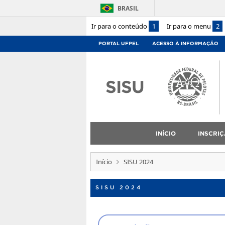
BRASIL
Ir para o conteúdo
1
Ir para o menu
2
PORTAL UFPEL
ACESSO À INFORMAÇÃO
SISU
INÍCIO
INSCRI
Início
SISU 2024
SISU 2024