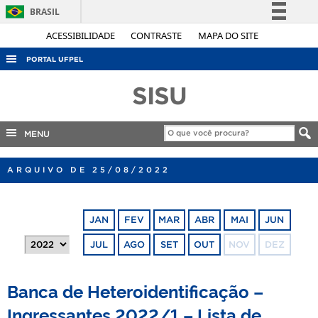
BRASIL
Simplifique!
ACESSIBILIDADE
CONTRASTE
MAPA DO SITE
Comunica BR
PORTAL UFPEL
Participe
ACESSO À INFORMAÇÃO
SISU
Acesso à informação
AUDITORIA
Legislação
COBALTO
MENU
Canais
CONCURSOS
ARQUIVO DE 25/08/2022
EDITAIS
INTERNACIONAL
JAN
FEV
MAR
ABR
MAI
JUN
OUVIDORIA
JUL
AGO
SET
OUT
NOV
DEZ
PORTARIAS
TELEFONES
Banca de Heteroidentificação –
Ingressantes 2022/1 – Lista de