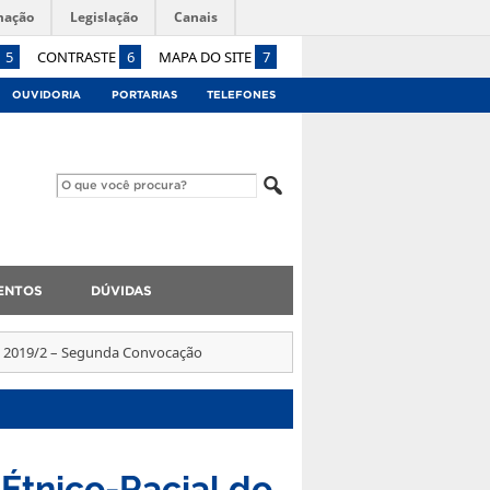
mação
Legislação
Canais
5
CONTRASTE
6
MAPA DO SITE
7
OUVIDORIA
PORTARIAS
TELEFONES
ENTOS
DÚVIDAS
ISU 2019/2 – Segunda Convocação
 Étnico-Racial do