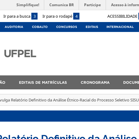
Simplifique!
Comunica BR
Participe
Acesso à infor
Ir para a busca
3
Ir para o rodapé
4
ACESSIBILIDADE
AUDITORIA
COBALTO
CONCURSOS
EDITAIS
INTERNACIONAL
ÇÃO
EDITAIS DE MATRÍCULAS
CRONOGRAMA
DOCUM
ulga Relatório Definitivo da Análise Étnico-Racial do Processo Seletivo S
latório Definitivo da Análise