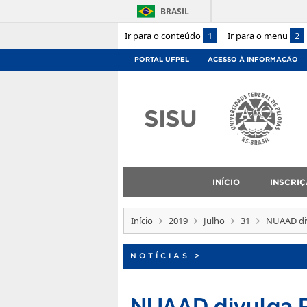
BRASIL
Ir para o conteúdo
1
Ir para o menu
2
PORTAL UFPEL
ACESSO À INFORMAÇÃO
SISU
INÍCIO
INSCRI
Início
2019
Julho
31
NUAAD div
NOTÍCIAS
>
NUAAD divulga Re