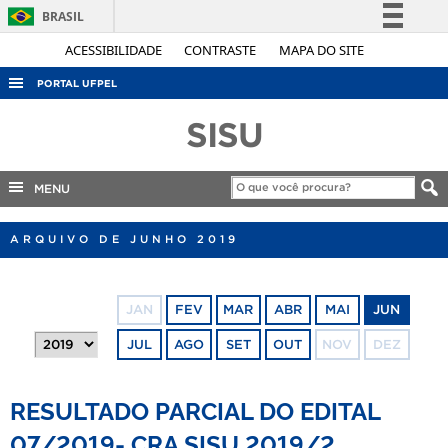
BRASIL
Simplifique!
ACESSIBILIDADE
CONTRASTE
MAPA DO SITE
Comunica BR
PORTAL UFPEL
Participe
ACESSO À INFORMAÇÃO
SISU
Acesso à informação
AUDITORIA
Legislação
COBALTO
MENU
Canais
CONCURSOS
ARQUIVO DE JUNHO 2019
EDITAIS
INTERNACIONAL
JAN
FEV
MAR
ABR
MAI
JUN
OUVIDORIA
JUL
AGO
SET
OUT
NOV
DEZ
PORTARIAS
TELEFONES
RESULTADO PARCIAL DO EDITAL
07/2019- CRA SISU 2019/2