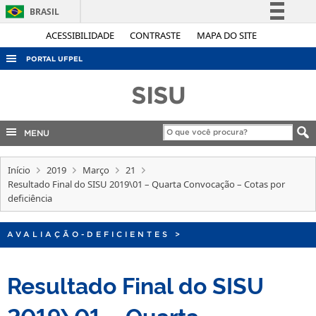
BRASIL
Simplifique!
ACESSIBILIDADE
CONTRASTE
MAPA DO SITE
Comunica BR
PORTAL UFPEL
Participe
ACESSO À INFORMAÇÃO
SISU
Acesso à informação
AUDITORIA
Legislação
COBALTO
MENU
Canais
CONCURSOS
Início
2019
Março
21
EDITAIS
Resultado Final do SISU 2019\01 – Quarta Convocação – Cotas por
deficiência
INTERNACIONAL
OUVIDORIA
AVALIAÇÃO-DEFICIENTES
>
PORTARIAS
Resultado Final do SISU
TELEFONES
2019\01 – Quarta