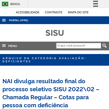
BRASIL
Simplifique!
ACESSIBILIDADE
CONTRASTE
MAPA DO SITE
Comunica BR
PORTAL UFPEL
Participe
ACESSO À INFORMAÇÃO
SISU
Acesso à informação
AUDITORIA
Legislação
COBALTO
MENU
Canais
CONCURSOS
ARQUIVO DA CATEGORIA AVALIAÇÃO-
DEFICIENTES
EDITAIS
INTERNACIONAL
NAI divulga resultado final do
OUVIDORIA
processo seletivo SISU 2022\02 –
PORTARIAS
Chamada Regular – Cotas para
TELEFONES
pessoa com deficiência