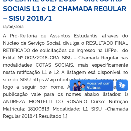
SOCIAIS L1 e L2 CHAMADA REGULAR
– SISU 2018/1
18/06/2018
A Pró-Reitoria de Assuntos Estudantis, através do
Núcleo de Serviço Social, divulga o RESULTADO FINAL
RETIFICADO de solicitações de ingresso na UFPel do
Edital Nº 002/2018-CRA, SISU – Chamada Regular nas
modalidades COTAS SOCIAIS, mais especificamente
nesta retificação L1 e L2. A listagem esá disponível no
site do SISU https://wp.ufpel.edu.br/sisu/ por curso e,
logo a seguir, por nome. A retificação da presente
publicação vale para os nomes abaixo listados: 1)
ANDREZA MONTELLI DO ROSÁRIO Curso: Nutrição
Matrícula: 18100813 Modalidade: L1 SISU -Chamada
Regular 2018/1 Resultado […]