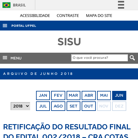
BRASIL
Simplifique!
ACESSIBILIDADE
CONTRASTE
MAPA DO SITE
Comunica BR
PORTAL UFPEL
Participe
ACESSO À INFORMAÇÃO
SISU
Acesso à informação
AUDITORIA
Legislação
COBALTO
MENU
Canais
CONCURSOS
ARQUIVO DE JUNHO 2018
EDITAIS
INTERNACIONAL
JAN
FEV
MAR
ABR
MAI
JUN
OUVIDORIA
JUL
AGO
SET
OUT
NOV
DEZ
PORTARIAS
TELEFONES
RETIFICAÇÃO DO RESULTADO FINAL
DO EDITAL 002/2018 – CRA COTAS