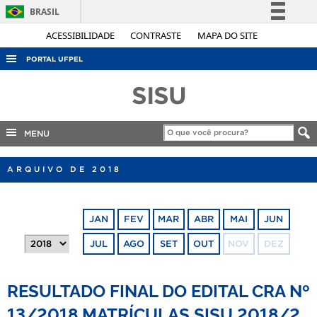
BRASIL
Simplifique!
ACESSIBILIDADE
CONTRASTE
MAPA DO SITE
Comunica BR
PORTAL UFPEL
Participe
ACESSO À INFORMAÇÃO
SISU
Acesso à informação
AUDITORIA
Legislação
COBALTO
MENU
Canais
CONCURSOS
ARQUIVO DE 2018
EDITAIS
INTERNACIONAL
JAN
FEV
MAR
ABR
MAI
JUN
OUVIDORIA
JUL
AGO
SET
OUT
NOV
DEZ
PORTARIAS
TELEFONES
RESULTADO FINAL DO EDITAL CRA Nº
13/2018 MATRÍCULAS SISU 2018/2