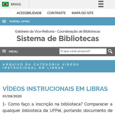
BRASIL
Simplifique!
ACESSIBILIDADE
CONTRASTE
MAPA DO SITE
Comunica BR
PORTAL UFPEL
Participe
ACESSO À INFORMAÇÃO
Gabinete da Vice-Reitoria - Coordenação de Bibliotecas
Acesso à informação
Sistema de Bibliotecas
AUDITORIA
Legislação
COBALTO
Canais
MENU
CONCURSOS
ARQUIVO DA CATEGORIA VIDEOS
EDITAIS
INSTRUCIONAL EM LIBRAS
INTERNACIONAL
OUVIDORIA
VÍDEOS INSTRUCIONAIS EM LIBRAS
PORTARIAS
01/09/2020
TELEFONES
1- Como faço a inscrição na biblioteca? Comparecer a
qualquer biblioteca da UFPel, portando documento de