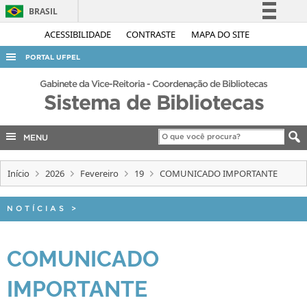
BRASIL
Simplifique!
ACESSIBILIDADE
CONTRASTE
MAPA DO SITE
Comunica BR
PORTAL UFPEL
Participe
ACESSO À INFORMAÇÃO
Gabinete da Vice-Reitoria - Coordenação de Bibliotecas
Acesso à informação
Sistema de Bibliotecas
AUDITORIA
Legislação
COBALTO
Canais
MENU
CONCURSOS
Início
2026
Fevereiro
19
COMUNICADO IMPORTANTE
EDITAIS
INTERNACIONAL
NOTÍCIAS
>
OUVIDORIA
PORTARIAS
COMUNICADO
TELEFONES
IMPORTANTE