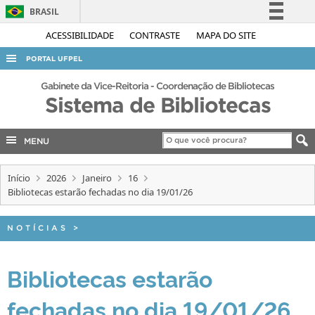
BRASIL
Simplifique!
ACESSIBILIDADE
CONTRASTE
MAPA DO SITE
Comunica BR
PORTAL UFPEL
Participe
ACESSO À INFORMAÇÃO
Gabinete da Vice-Reitoria - Coordenação de Bibliotecas
Acesso à informação
Sistema de Bibliotecas
AUDITORIA
Legislação
COBALTO
Canais
MENU
CONCURSOS
Início
2026
Janeiro
16
EDITAIS
Bibliotecas estarão fechadas no dia 19/01/26
INTERNACIONAL
OUVIDORIA
NOTÍCIAS
>
PORTARIAS
Bibliotecas estarão
TELEFONES
fechadas no dia 19/01/26