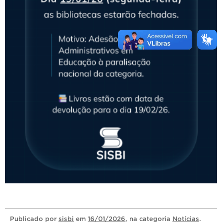
Publicado
por
sisbi
em
16/01/2026
, na categoria
Notícias
.