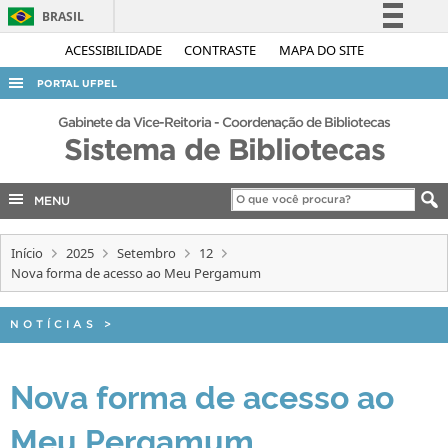
BRASIL
Simplifique!
ACESSIBILIDADE
CONTRASTE
MAPA DO SITE
Comunica BR
PORTAL UFPEL
Participe
ACESSO À INFORMAÇÃO
Gabinete da Vice-Reitoria - Coordenação de Bibliotecas
Acesso à informação
Sistema de Bibliotecas
AUDITORIA
Legislação
COBALTO
Canais
MENU
CONCURSOS
Início
2025
Setembro
12
EDITAIS
Nova forma de acesso ao Meu Pergamum
INTERNACIONAL
OUVIDORIA
NOTÍCIAS
>
PORTARIAS
Nova forma de acesso ao
TELEFONES
Meu Pergamum