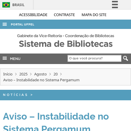
BRASIL
Simplifique!
ACESSIBILIDADE
CONTRASTE
MAPA DO SITE
Comunica BR
PORTAL UFPEL
Participe
ACESSO À INFORMAÇÃO
Gabinete da Vice-Reitoria - Coordenação de Bibliotecas
Acesso à informação
Sistema de Bibliotecas
AUDITORIA
Legislação
COBALTO
Canais
MENU
CONCURSOS
Início
2025
Agosto
20
EDITAIS
Aviso – Instabilidade no Sistema Pergamum
INTERNACIONAL
OUVIDORIA
NOTÍCIAS
>
PORTARIAS
Aviso – Instabilidade no
TELEFONES
Sistema Pergamum