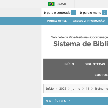
BRASIL
Ir para o conteúdo
1
Ir para o menu
2
PORTAL UFPEL
ACESSO À INFORMAÇÃO
Gabinete da Vice-Reitoria - Coordenaçã
Sistema de Bibl
INÍCIO
BIBLIOTECAS
COORDE
Início
2025
Junho
11
Treiname
NOTÍCIAS
>