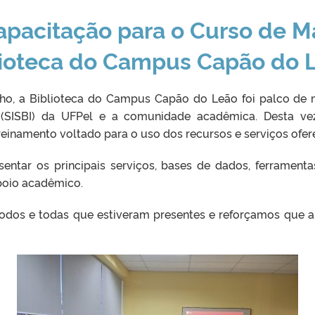
apacitação para o Curso de M
blioteca do Campus Capão do 
nho, a Biblioteca do Campus Capão do Leão foi palco de 
 (SISBI) da UFPel e a comunidade acadêmica. Desta vez
inamento voltado para o uso dos recursos e serviços ofere
entar os principais serviços, bases de dados, ferrament
apoio acadêmico.
odos e todas que estiveram presentes e reforçamos que a 