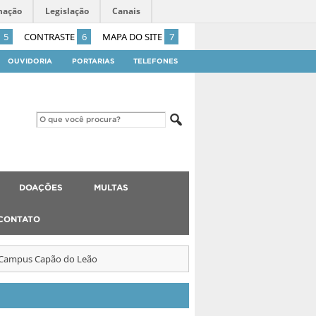
mação
Legislação
Canais
5
CONTRASTE
6
MAPA DO SITE
7
OUVIDORIA
PORTARIAS
TELEFONES
DOAÇÕES
MULTAS
CONTATO
o Campus Capão do Leão