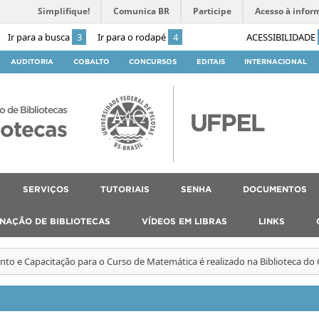
Simplifique!
Comunica BR
Participe
Acesso à infor
Ir para a busca
3
Ir para o rodapé
4
ACESSIBILIDADE
AUDITORIA
COBALTO
CONCURSOS
EDITAIS
INTERNACIONAL
o de Bibliotecas
iotecas
SERVIÇOS
TUTORIAIS
SENHA
DOCUMENTOS
NAÇÃO DE BIBLIOTECAS
VÍDEOS EM LIBRAS
LINKS
nto e Capacitação para o Curso de Matemática é realizado na Biblioteca d