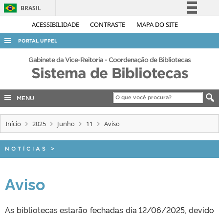
BRASIL
Simplifique!
ACESSIBILIDADE
CONTRASTE
MAPA DO SITE
Comunica BR
PORTAL UFPEL
Participe
ACESSO À INFORMAÇÃO
Gabinete da Vice-Reitoria - Coordenação de Bibliotecas
Acesso à informação
Sistema de Bibliotecas
AUDITORIA
Legislação
COBALTO
Canais
MENU
CONCURSOS
Início
2025
Junho
11
Aviso
EDITAIS
INTERNACIONAL
NOTÍCIAS
>
OUVIDORIA
PORTARIAS
Aviso
TELEFONES
As bibliotecas estarão fechadas dia 12/06/2025, devido