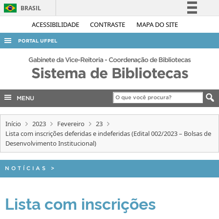
BRASIL
Simplifique!
ACESSIBILIDADE
CONTRASTE
MAPA DO SITE
Comunica BR
PORTAL UFPEL
Participe
ACESSO À INFORMAÇÃO
Gabinete da Vice-Reitoria - Coordenação de Bibliotecas
Acesso à informação
Sistema de Bibliotecas
AUDITORIA
Legislação
COBALTO
Canais
MENU
CONCURSOS
Início
2023
Fevereiro
23
EDITAIS
Lista com inscrições deferidas e indeferidas (Edital 002/2023 – Bolsas de
INTERNACIONAL
Desenvolvimento Institucional)
OUVIDORIA
NOTÍCIAS
>
PORTARIAS
TELEFONES
Lista com inscrições