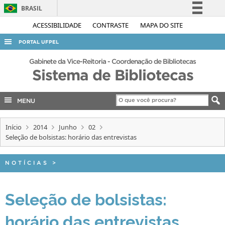
BRASIL
Simplifique!
ACESSIBILIDADE
CONTRASTE
MAPA DO SITE
Comunica BR
PORTAL UFPEL
Participe
ACESSO À INFORMAÇÃO
Gabinete da Vice-Reitoria - Coordenação de Bibliotecas
Acesso à informação
Sistema de Bibliotecas
AUDITORIA
Legislação
COBALTO
Canais
MENU
CONCURSOS
Início
2014
Junho
02
EDITAIS
Seleção de bolsistas: horário das entrevistas
INTERNACIONAL
OUVIDORIA
NOTÍCIAS
>
PORTARIAS
Seleção de bolsistas:
TELEFONES
horário das entrevistas