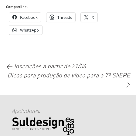
Compartilhe:
Facebook
Threads
X
WhatsApp
Navegação
←
Inscrições a partir de 21/06
Dicas para produção de vídeo para a 7ª SIIEPE
de
→
posts
Apoiadores: